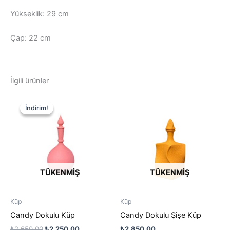
Yükseklik: 29 cm
Çap: 22 cm
İlgili ürünler
İndirim!
İndirim!
TÜKENMIŞ
TÜKENMIŞ
Küp
Küp
Candy Dokulu Küp
Candy Dokulu Şişe Küp
Orijinal
Şu
₺
2.650,00
₺
2.250,00
₺
2.850,00