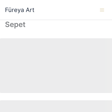
İçeriğe
Füreya Art
atla
Sepet