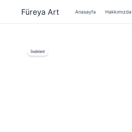
İçeriğe
Füreya Art
atla
Anasayfa
Hakkımızda
İndirim!