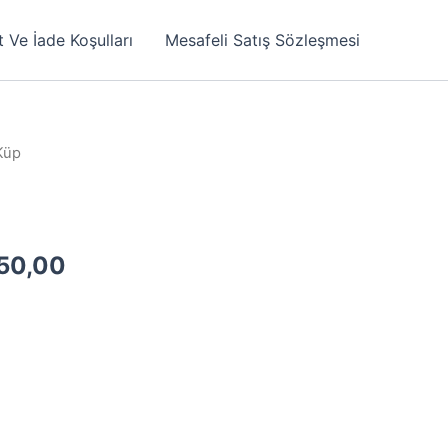
t Ve İade Koşulları
Mesafeli Satış Sözleşmesi
Küp
nal
Şu
950,00
:
andaki
50,00.
fiyat:
₺1.950,00.