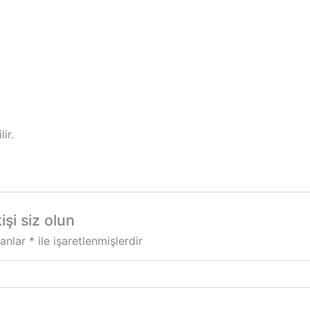
lir.
şi siz olun
lanlar
*
ile işaretlenmişlerdir