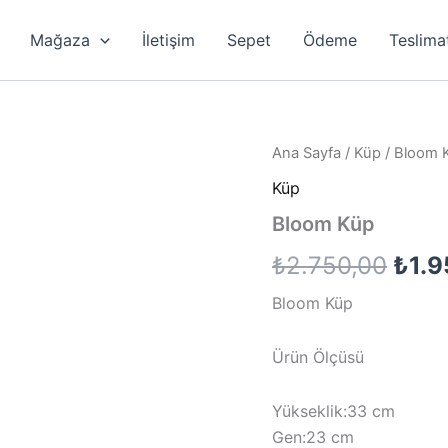
Mağaza
İletişim
Sepet
Ödeme
Teslima
Ana Sayfa
/
Küp
/ Bloom 
Küp
Bloom Küp
Oriji
₺
2.750,00
₺
1.
fiyat
Bloom Küp
₺2.7
Ürün Ölçüsü
Yükseklik:33 cm
Gen:23 cm