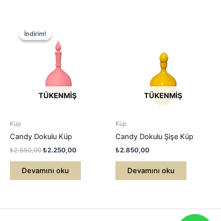
İndirim!
İndirim!
TÜKENMIŞ
TÜKENMIŞ
Küp
Küp
Candy Dokulu Küp
Candy Dokulu Şişe Küp
Orijinal
Şu
₺
2.650,00
₺
2.250,00
₺
2.850,00
fiyat:
andaki
₺2.650,00.
fiyat:
Devamını oku
Devamını oku
₺2.250,00.