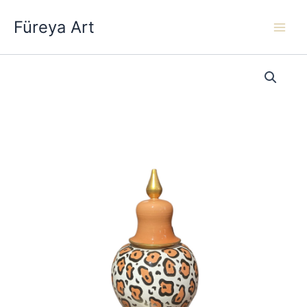
İçeriğe
Füreya Art
atla