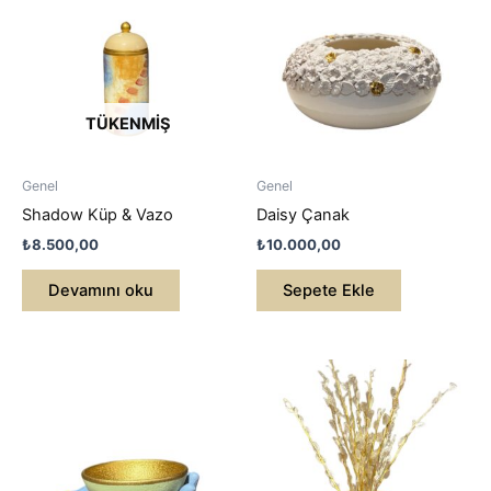
TÜKENMIŞ
Genel
Genel
Shadow Küp & Vazo
Daisy Çanak
₺
8.500,00
₺
10.000,00
Devamını oku
Sepete Ekle