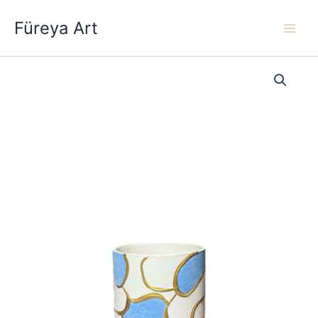
İçeriğe
Füreya Art
atla