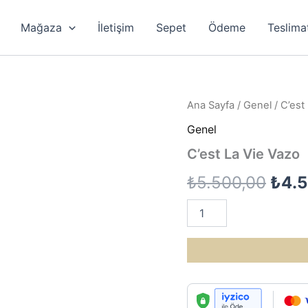
Mağaza
İletişim
Sepet
Ödeme
Teslima
Ana Sayfa
/
Genel
/ C’est
Genel
C’est La Vie Vazo
Oriji
₺
5.500,00
₺
4.
fiyat
C’est
La
₺5.5
Vie
Vazo
adet