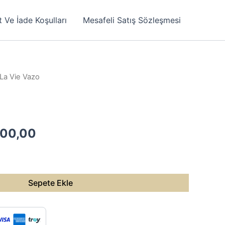
t Ve İade Koşulları
Mesafeli Satış Sözleşmesi
 La Vie Vazo
nal
Şu
500,00
:
andaki
00,00.
fiyat:
Sepete Ekle
₺4.500,00.