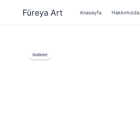
İçeriğe
Füreya Art
atla
Anasayfa
Hakkımızda
İndirim!